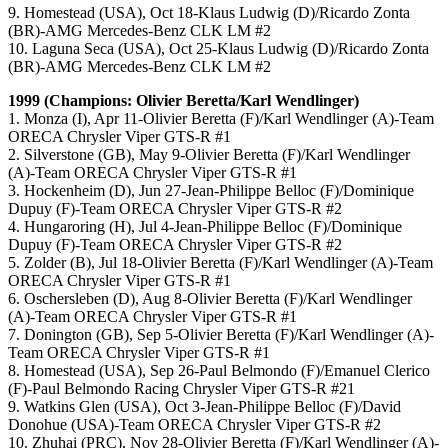
9. Homestead (USA), Oct 18-Klaus Ludwig (D)/Ricardo Zonta
(BR)-AMG Mercedes-Benz CLK LM #2
10. Laguna Seca (USA), Oct 25-Klaus Ludwig (D)/Ricardo Zonta
(BR)-AMG Mercedes-Benz CLK LM #2
1999 (Champions: Olivier Beretta/Karl Wendlinger)
1. Monza (I), Apr 11-Olivier Beretta (F)/Karl Wendlinger (A)-Team
ORECA Chrysler Viper GTS-R #1
2. Silverstone (GB), May 9-Olivier Beretta (F)/Karl Wendlinger
(A)-Team ORECA Chrysler Viper GTS-R #1
3. Hockenheim (D), Jun 27-Jean-Philippe Belloc (F)/Dominique
Dupuy (F)-Team ORECA Chrysler Viper GTS-R #2
4. Hungaroring (H), Jul 4-Jean-Philippe Belloc (F)/Dominique
Dupuy (F)-Team ORECA Chrysler Viper GTS-R #2
5. Zolder (B), Jul 18-Olivier Beretta (F)/Karl Wendlinger (A)-Team
ORECA Chrysler Viper GTS-R #1
6. Oschersleben (D), Aug 8-Olivier Beretta (F)/Karl Wendlinger
(A)-Team ORECA Chrysler Viper GTS-R #1
7. Donington (GB), Sep 5-Olivier Beretta (F)/Karl Wendlinger (A)-
Team ORECA Chrysler Viper GTS-R #1
8. Homestead (USA), Sep 26-Paul Belmondo (F)/Emanuel Clerico
(F)-Paul Belmondo Racing Chrysler Viper GTS-R #21
9. Watkins Glen (USA), Oct 3-Jean-Philippe Belloc (F)/David
Donohue (USA)-Team ORECA Chrysler Viper GTS-R #2
10. Zhuhai (PRC), Nov 28-Olivier Beretta (F)/Karl Wendlinger (A)-