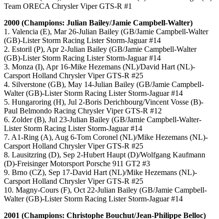
Team ORECA Chrysler Viper GTS-R #1
2000 (Champions: Julian Bailey/Jamie Campbell-Walter)
1. Valencia (E), Mar 26-Julian Bailey (GB/Jamie Campbell-Walter
(GB)-Lister Storm Racing Lister Storm-Jaguar #14
2. Estoril (P), Apr 2-Julian Bailey (GB/Jamie Campbell-Walter
(GB)-Lister Storm Racing Lister Storm-Jaguar #14
3. Monza (I), Apr 16-Mike Hezemans (NL)/David Hart (NL)-
Carsport Holland Chrysler Viper GTS-R #25
4. Silverstone (GB), May 14-Julian Bailey (GB/Jamie Campbell-
Walter (GB)-Lister Storm Racing Lister Storm-Jaguar #14
5. Hungaroring (H), Jul 2-Boris Derichbourg/Vincent Vosse (B)-
Paul Belmondo Racing Chrysler Viper GTS-R #12
6. Zolder (B), Jul 23-Julian Bailey (GB/Jamie Campbell-Walter-
Lister Storm Racing Lister Storm-Jaguar #14
7. A1-Ring (A), Aug 6-Tom Coronel (NL)/Mike Hezemans (NL)-
Carsport Holland Chrysler Viper GTS-R #25
8. Lausitzring (D), Sep 2-Hubert Haupt (D)/Wolfgang Kaufmann
(D)-Freisinger Motorsport Porsche 911 GT2 #3
9. Brno (CZ), Sep 17-David Hart (NL)/Mike Hezemans (NL)-
Carsport Holland Chrysler Viper GTS-R #25
10. Magny-Cours (F), Oct 22-Julian Bailey (GB/Jamie Campbell-
Walter (GB)-Lister Storm Racing Lister Storm-Jaguar #14
2001 (Champions: Christophe Bouchut/Jean-Philippe Belloc)