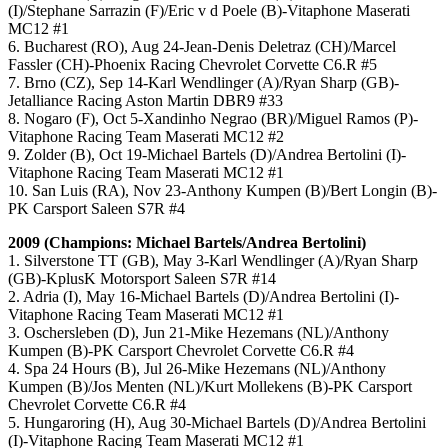
(I)/Stephane Sarrazin (F)/Eric v d Poele (B)-Vitaphone Maserati
MC12 #1
6. Bucharest (RO), Aug 24-Jean-Denis Deletraz (CH)/Marcel
Fassler (CH)-Phoenix Racing Chevrolet Corvette C6.R #5
7. Brno (CZ), Sep 14-Karl Wendlinger (A)/Ryan Sharp (GB)-
Jetalliance Racing Aston Martin DBR9 #33
8. Nogaro (F), Oct 5-Xandinho Negrao (BR)/Miguel Ramos (P)-
Vitaphone Racing Team Maserati MC12 #2
9. Zolder (B), Oct 19-Michael Bartels (D)/Andrea Bertolini (I)-
Vitaphone Racing Team Maserati MC12 #1
10. San Luis (RA), Nov 23-Anthony Kumpen (B)/Bert Longin (B)-
PK Carsport Saleen S7R #4
2009 (Champions: Michael Bartels/Andrea Bertolini)
1. Silverstone TT (GB), May 3-Karl Wendlinger (A)/Ryan Sharp
(GB)-KplusK Motorsport Saleen S7R #14
2. Adria (I), May 16-Michael Bartels (D)/Andrea Bertolini (I)-
Vitaphone Racing Team Maserati MC12 #1
3. Oschersleben (D), Jun 21-Mike Hezemans (NL)/Anthony
Kumpen (B)-PK Carsport Chevrolet Corvette C6.R #4
4. Spa 24 Hours (B), Jul 26-Mike Hezemans (NL)/Anthony
Kumpen (B)/Jos Menten (NL)/Kurt Mollekens (B)-PK Carsport
Chevrolet Corvette C6.R #4
5. Hungaroring (H), Aug 30-Michael Bartels (D)/Andrea Bertolini
(I)-Vitaphone Racing Team Maserati MC12 #1