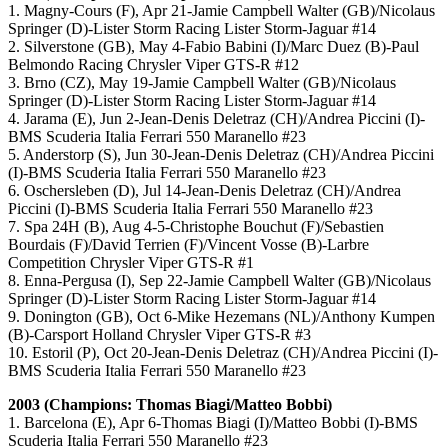
1. Magny-Cours (F), Apr 21-Jamie Campbell Walter (GB)/Nicolaus
Springer (D)-Lister Storm Racing Lister Storm-Jaguar #14
2. Silverstone (GB), May 4-Fabio Babini (I)/Marc Duez (B)-Paul
Belmondo Racing Chrysler Viper GTS-R #12
3. Brno (CZ), May 19-Jamie Campbell Walter (GB)/Nicolaus
Springer (D)-Lister Storm Racing Lister Storm-Jaguar #14
4. Jarama (E), Jun 2-Jean-Denis Deletraz (CH)/Andrea Piccini (I)-
BMS Scuderia Italia Ferrari 550 Maranello #23
5. Anderstorp (S), Jun 30-Jean-Denis Deletraz (CH)/Andrea Piccini
(I)-BMS Scuderia Italia Ferrari 550 Maranello #23
6. Oschersleben (D), Jul 14-Jean-Denis Deletraz (CH)/Andrea
Piccini (I)-BMS Scuderia Italia Ferrari 550 Maranello #23
7. Spa 24H (B), Aug 4-5-Christophe Bouchut (F)/Sebastien
Bourdais (F)/David Terrien (F)/Vincent Vosse (B)-Larbre
Competition Chrysler Viper GTS-R #1
8. Enna-Pergusa (I), Sep 22-Jamie Campbell Walter (GB)/Nicolaus
Springer (D)-Lister Storm Racing Lister Storm-Jaguar #14
9. Donington (GB), Oct 6-Mike Hezemans (NL)/Anthony Kumpen
(B)-Carsport Holland Chrysler Viper GTS-R #3
10. Estoril (P), Oct 20-Jean-Denis Deletraz (CH)/Andrea Piccini (I)-
BMS Scuderia Italia Ferrari 550 Maranello #23
2003 (Champions: Thomas Biagi/Matteo Bobbi)
1. Barcelona (E), Apr 6-Thomas Biagi (I)/Matteo Bobbi (I)-BMS
Scuderia Italia Ferrari 550 Maranello #23