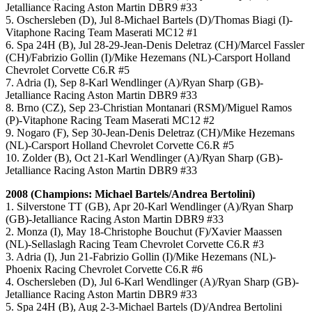
Jetalliance Racing Aston Martin DBR9 #33
5. Oschersleben (D), Jul 8-Michael Bartels (D)/Thomas Biagi (I)-
Vitaphone Racing Team Maserati MC12 #1
6. Spa 24H (B), Jul 28-29-Jean-Denis Deletraz (CH)/Marcel Fassler
(CH)/Fabrizio Gollin (I)/Mike Hezemans (NL)-Carsport Holland
Chevrolet Corvette C6.R #5
7. Adria (I), Sep 8-Karl Wendlinger (A)/Ryan Sharp (GB)-
Jetalliance Racing Aston Martin DBR9 #33
8. Brno (CZ), Sep 23-Christian Montanari (RSM)/Miguel Ramos
(P)-Vitaphone Racing Team Maserati MC12 #2
9. Nogaro (F), Sep 30-Jean-Denis Deletraz (CH)/Mike Hezemans
(NL)-Carsport Holland Chevrolet Corvette C6.R #5
10. Zolder (B), Oct 21-Karl Wendlinger (A)/Ryan Sharp (GB)-
Jetalliance Racing Aston Martin DBR9 #33
2008 (Champions: Michael Bartels/Andrea Bertolini)
1. Silverstone TT (GB), Apr 20-Karl Wendlinger (A)/Ryan Sharp
(GB)-Jetalliance Racing Aston Martin DBR9 #33
2. Monza (I), May 18-Christophe Bouchut (F)/Xavier Maassen
(NL)-Sellaslagh Racing Team Chevrolet Corvette C6.R #3
3. Adria (I), Jun 21-Fabrizio Gollin (I)/Mike Hezemans (NL)-
Phoenix Racing Chevrolet Corvette C6.R #6
4. Oschersleben (D), Jul 6-Karl Wendlinger (A)/Ryan Sharp (GB)-
Jetalliance Racing Aston Martin DBR9 #33
5. Spa 24H (B), Aug 2-3-Michael Bartels (D)/Andrea Bertolini