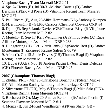
Vitaphone Racing Team Maserati MC12 #1
4. Spa 24 Hours (B), Jul 30-31-Michael Bartels (D)/Andrea
Bertolini (I)/Eric v d Poele (B)-Vitaphone Racing Team Maserati
MC12 #1
5. Paul Ricard (F), Aug 20-Mike Hezemans (NL)/Anthony Kumpen
(B)/Bert Longin (B)-GLPK-Carsport Chevrolet Corvette C6.R #4
6. Dijon (F), Sep 3-Jamie Davies (GB)/Thomas Biagi (I)-Vitaphone
Racing Team Maserati MC12 #2
7. Mugello (I), Sep 17-Karl Wendlinger (A)/Philipp Peter (A)-Race
Alliance Motorsport Aston Martin DBR9 #33
8. Hungaroring (H), Oct 1-Jarek Janis (CZ)/Sascha Bert (D)/Andrea
Montermini (I)-Zakspeed Racing Saleen S7R #9
9. Adria (I), Oct 15-Jamie Davies (GB)/Thomas Biagi (I)-Vitaphone
Racing Team Maserati MC12 #2
10. Dubai (UAE), Nov 18-Andrea Piccini (I)/Jean-Denis Deletraz
(CH)-Phoenix Racing Aston Martin DBR9 #5
2007 (Champion: Thomas Biagi)
1. Zhuhai (PRC), Mar 25-Christophe Bouchut (F)/Stefan Mucke
(D)-All-inkl.com Racing Lamborghini Murcielago R-GT #7
2. Silverstone TT (GB), May 6-Thomas Biagi (I)/Mika Salo (FIN)-
Vitaphone Racing Team Maserati MC12 #1
3. Bucharest (RO), May 20-Andrea Bertolini (I)/Andrea Piccini (I)-
Scuderia Playteam Maserati MC12 #11
4. Monza (I), Jun 24-Karl Wendlinger (A)/Ryan Sharp (GB)-