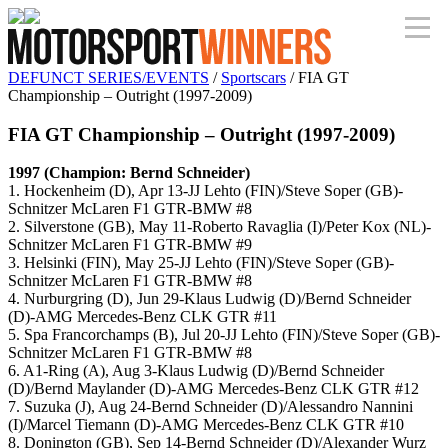
DEFUNCT SERIES/EVENTS
/
Sportscars
/ FIA GT
Championship – Outright (1997-2009)
FIA GT Championship – Outright (1997-2009)
1997 (Champion: Bernd Schneider)
1. Hockenheim (D), Apr 13-JJ Lehto (FIN)/Steve Soper (GB)-
Schnitzer McLaren F1 GTR-BMW #8
2. Silverstone (GB), May 11-Roberto Ravaglia (I)/Peter Kox (NL)-
Schnitzer McLaren F1 GTR-BMW #9
3. Helsinki (FIN), May 25-JJ Lehto (FIN)/Steve Soper (GB)-
Schnitzer McLaren F1 GTR-BMW #8
4. Nurburgring (D), Jun 29-Klaus Ludwig (D)/Bernd Schneider
(D)-AMG Mercedes-Benz CLK GTR #11
5. Spa Francorchamps (B), Jul 20-JJ Lehto (FIN)/Steve Soper (GB)-
Schnitzer McLaren F1 GTR-BMW #8
6. A1-Ring (A), Aug 3-Klaus Ludwig (D)/Bernd Schneider
(D)/Bernd Maylander (D)-AMG Mercedes-Benz CLK GTR #12
7. Suzuka (J), Aug 24-Bernd Schneider (D)/Alessandro Nannini
(I)/Marcel Tiemann (D)-AMG Mercedes-Benz CLK GTR #10
8. Donington (GB), Sep 14-Bernd Schneider (D)/Alexander Wurz