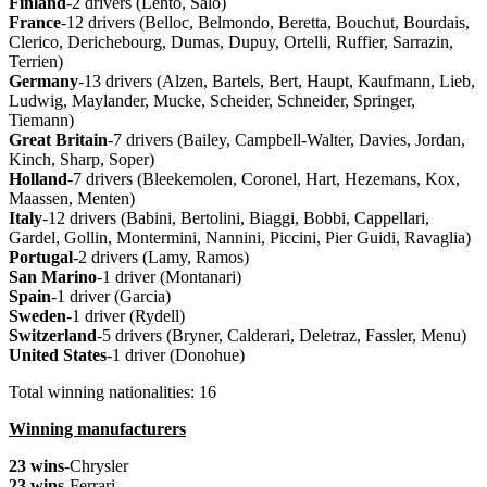
Finland
-2 drivers (Lehto, Salo)
France
-12 drivers (Belloc, Belmondo, Beretta, Bouchut, Bourdais,
Clerico, Derichebourg, Dumas, Dupuy, Ortelli, Ruffier, Sarrazin,
Terrien)
Germany
-13 drivers (Alzen, Bartels, Bert, Haupt, Kaufmann, Lieb,
Ludwig, Maylander, Mucke, Scheider, Schneider, Springer,
Tiemann)
Great
Britain
-7 drivers (Bailey, Campbell-Walter, Davies, Jordan,
Kinch, Sharp, Soper)
Holland
-7 drivers (Bleekemolen, Coronel, Hart, Hezemans, Kox,
Maassen, Menten)
Italy
-12 drivers (Babini, Bertolini, Biaggi, Bobbi, Cappellari,
Gardel, Gollin, Montermini, Nannini, Piccini, Pier Guidi, Ravaglia)
Portugal
-2 drivers (Lamy, Ramos)
San
Marino
-1 driver (Montanari)
Spain
-1 driver (Garcia)
Sweden
-1 driver (Rydell)
Switzerland
-5 drivers (Bryner, Calderari, Deletraz, Fassler, Menu)
United
States
-1 driver (Donohue)
Total winning nationalities: 16
Winning manufacturers
23 wins
-Chrysler
23 wins
-Ferrari