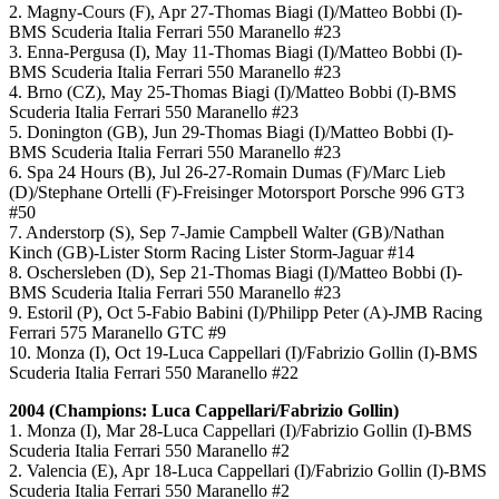
2. Magny-Cours (F), Apr 27-Thomas Biagi (I)/Matteo Bobbi (I)-
BMS Scuderia Italia Ferrari 550 Maranello #23
3. Enna-Pergusa (I), May 11-Thomas Biagi (I)/Matteo Bobbi (I)-
BMS Scuderia Italia Ferrari 550 Maranello #23
4. Brno (CZ), May 25-Thomas Biagi (I)/Matteo Bobbi (I)-BMS
Scuderia Italia Ferrari 550 Maranello #23
5. Donington (GB), Jun 29-Thomas Biagi (I)/Matteo Bobbi (I)-
BMS Scuderia Italia Ferrari 550 Maranello #23
6. Spa 24 Hours (B), Jul 26-27-Romain Dumas (F)/Marc Lieb
(D)/Stephane Ortelli (F)-Freisinger Motorsport Porsche 996 GT3
#50
7. Anderstorp (S), Sep 7-Jamie Campbell Walter (GB)/Nathan
Kinch (GB)-Lister Storm Racing Lister Storm-Jaguar #14
8. Oschersleben (D), Sep 21-Thomas Biagi (I)/Matteo Bobbi (I)-
BMS Scuderia Italia Ferrari 550 Maranello #23
9. Estoril (P), Oct 5-Fabio Babini (I)/Philipp Peter (A)-JMB Racing
Ferrari 575 Maranello GTC #9
10. Monza (I), Oct 19-Luca Cappellari (I)/Fabrizio Gollin (I)-BMS
Scuderia Italia Ferrari 550 Maranello #22
2004 (Champions: Luca Cappellari/Fabrizio Gollin)
1. Monza (I), Mar 28-Luca Cappellari (I)/Fabrizio Gollin (I)-BMS
Scuderia Italia Ferrari 550 Maranello #2
2. Valencia (E), Apr 18-Luca Cappellari (I)/Fabrizio Gollin (I)-BMS
Scuderia Italia Ferrari 550 Maranello #2