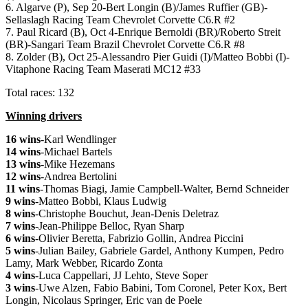
6. Algarve (P), Sep 20-Bert Longin (B)/James Ruffier (GB)-
Sellaslagh Racing Team Chevrolet Corvette C6.R #2
7. Paul Ricard (B), Oct 4-Enrique Bernoldi (BR)/Roberto Streit
(BR)-Sangari Team Brazil Chevrolet Corvette C6.R #8
8. Zolder (B), Oct 25-Alessandro Pier Guidi (I)/Matteo Bobbi (I)-
Vitaphone Racing Team Maserati MC12 #33
Total races: 132
Winning drivers
16 wins
-Karl Wendlinger
14 wins
-Michael Bartels
13 wins
-Mike Hezemans
12 wins
-Andrea Bertolini
11 wins
-Thomas Biagi, Jamie Campbell-Walter, Bernd Schneider
9 wins
-Matteo Bobbi, Klaus Ludwig
8 wins
-Christophe Bouchut, Jean-Denis Deletraz
7 wins
-Jean-Philippe Belloc, Ryan Sharp
6 wins
-Olivier Beretta, Fabrizio Gollin, Andrea Piccini
5 wins
-Julian Bailey, Gabriele Gardel, Anthony Kumpen, Pedro
Lamy, Mark Webber, Ricardo Zonta
4 wins
-Luca Cappellari, JJ Lehto, Steve Soper
3 wins
-Uwe Alzen, Fabio Babini, Tom Coronel, Peter Kox, Bert
Longin, Nicolaus Springer, Eric van de Poele