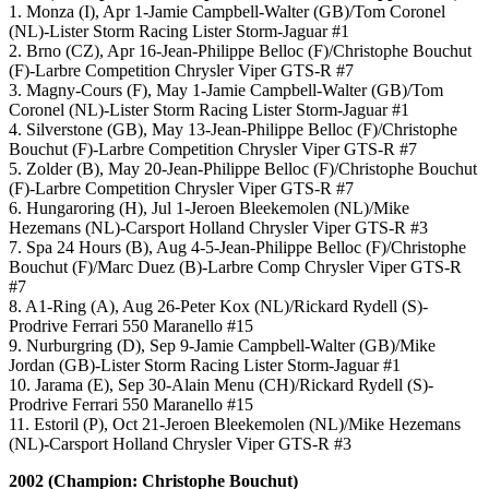
1. Monza (I), Apr 1-Jamie Campbell-Walter (GB)/Tom Coronel
(NL)-Lister Storm Racing Lister Storm-Jaguar #1
2. Brno (CZ), Apr 16-Jean-Philippe Belloc (F)/Christophe Bouchut
(F)-Larbre Competition Chrysler Viper GTS-R #7
3. Magny-Cours (F), May 1-Jamie Campbell-Walter (GB)/Tom
Coronel (NL)-Lister Storm Racing Lister Storm-Jaguar #1
4. Silverstone (GB), May 13-Jean-Philippe Belloc (F)/Christophe
Bouchut (F)-Larbre Competition Chrysler Viper GTS-R #7
5. Zolder (B), May 20-Jean-Philippe Belloc (F)/Christophe Bouchut
(F)-Larbre Competition Chrysler Viper GTS-R #7
6. Hungaroring (H), Jul 1-Jeroen Bleekemolen (NL)/Mike
Hezemans (NL)-Carsport Holland Chrysler Viper GTS-R #3
7. Spa 24 Hours (B), Aug 4-5-Jean-Philippe Belloc (F)/Christophe
Bouchut (F)/Marc Duez (B)-Larbre Comp Chrysler Viper GTS-R
#7
8. A1-Ring (A), Aug 26-Peter Kox (NL)/Rickard Rydell (S)-
Prodrive Ferrari 550 Maranello #15
9. Nurburgring (D), Sep 9-Jamie Campbell-Walter (GB)/Mike
Jordan (GB)-Lister Storm Racing Lister Storm-Jaguar #1
10. Jarama (E), Sep 30-Alain Menu (CH)/Rickard Rydell (S)-
Prodrive Ferrari 550 Maranello #15
11. Estoril (P), Oct 21-Jeroen Bleekemolen (NL)/Mike Hezemans
(NL)-Carsport Holland Chrysler Viper GTS-R #3
2002 (Champion: Christophe Bouchut)