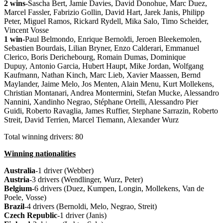
2 wins
-Sascha Bert, Jamie Davies, David Donohue, Marc Duez,
Marcel Fassler, Fabrizio Gollin, David Hart, Jarek Janis, Philipp
Peter, Miguel Ramos, Rickard Rydell, Mika Salo, Timo Scheider,
Vincent Vosse
1 win
-Paul Belmondo, Enrique Bernoldi, Jeroen Bleekemolen,
Sebastien Bourdais, Lilian Bryner, Enzo Calderari, Emmanuel
Clerico, Boris Derichebourg, Romain Dumas, Dominique
Dupuy, Antonio Garcia, Hubert Haupt, Mike Jordan, Wolfgang
Kaufmann, Nathan Kinch, Marc Lieb, Xavier Maassen, Bernd
Maylander, Jaime Melo, Jos Menten, Alain Menu, Kurt Mollekens,
Christian Montanari, Andrea Montermini, Stefan Mucke, Alessandro
Nannini, Xandinho Negrao, Stéphane Ortelli, Alessandro Pier
Guidi, Roberto Ravaglia, James Ruffier, Stephane Sarrazin, Roberto
Streit, David Terrien, Marcel Tiemann, Alexander Wurz
Total winning drivers: 80
Winning nationalities
Australia
-1 driver (Webber)
Austria
-3 drivers (Wendlinger, Wurz, Peter)
Belgium
-6 drivers (Duez, Kumpen, Longin, Mollekens, Van de
Poele, Vosse)
Brazil
-4 drivers (Bernoldi, Melo, Negrao, Streit)
Czech
Republic
-1 driver (Janis)