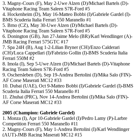
3. Magny-Cours (F), May 2-Uwe Alzen (D)/Michael Bartels (D)-
Vitaphone Racing Team Saleen S7R-Ford #5
4. Hockenheim (D), May 16-Matteo Bobbi (I)/Gabriele Gardel (I)-
BMS Scuderia Italia Ferrari 550 Maranello #1
5. Brno (CZ), May 30-Uwe Alzen (D)/Michael Bartels (D)-
Vitaphone Racing Team Saleen S7R-Ford #5
6. Donington (GB), Jun 27-Jaime Melo (BR)/Karl Wendlinger (A)-
JMB Racing Ferrari 575GTC #17
7. Spa 24H (B), Aug 1-2-Lilian Bryner (CH)/Enzo Calderari
(CH)/Luca Cappellari (I)/Fabrizio Gollin (I)-BMS Scuderia Italia
Ferrari 550M #2
8. Imola (I), Sep 5-Uwe Alzen (D)/Michael Bartels (D)-Vitaphone
Racing Team Saleen S7R-Ford #5
9. Oschersleben (D), Sep 19-Andrea Bertolini (I)/Mika Salo (FIN)-
AF Corse Maserati MC12 #33
10. Dubai (UAE), Oct 9-Matteo Bobbi (I)/Gabriele Gardel (I)-BMS
Scuderia Italia Ferrari 550 Maranello #1
11. Zhuhai (PRC), Nov 14-Andrea Bertolini (I)/Mika Salo (FIN)-
AF Corse Maserati MC12 #33
2005 (Champion: Gabriele Gardel)
1. Monza (I), Apr 10-Gabriele Gardel (I)/Pedro Lamy (P)-Larbre
Competition Ferrari 550 Maranello #11
2. Magny-Cours (F), May 1-Andrea Bertolini (I)/Karl Wendlinger
(AUT)-JMB Racing Maserati MC12 #15