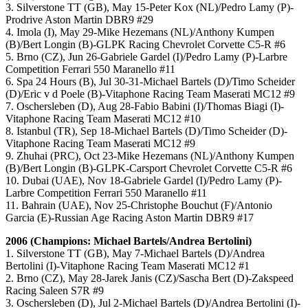
3. Silverstone TT (GB), May 15-Peter Kox (NL)/Pedro Lamy (P)-
Prodrive Aston Martin DBR9 #29
4. Imola (I), May 29-Mike Hezemans (NL)/Anthony Kumpen
(B)/Bert Longin (B)-GLPK Racing Chevrolet Corvette C5-R #6
5. Brno (CZ), Jun 26-Gabriele Gardel (I)/Pedro Lamy (P)-Larbre
Competition Ferrari 550 Maranello #11
6. Spa 24 Hours (B), Jul 30-31-Michael Bartels (D)/Timo Scheider
(D)/Eric v d Poele (B)-Vitaphone Racing Team Maserati MC12 #9
7. Oschersleben (D), Aug 28-Fabio Babini (I)/Thomas Biagi (I)-
Vitaphone Racing Team Maserati MC12 #10
8. Istanbul (TR), Sep 18-Michael Bartels (D)/Timo Scheider (D)-
Vitaphone Racing Team Maserati MC12 #9
9. Zhuhai (PRC), Oct 23-Mike Hezemans (NL)/Anthony Kumpen
(B)/Bert Longin (B)-GLPK-Carsport Chevrolet Corvette C5-R #6
10. Dubai (UAE), Nov 18-Gabriele Gardel (I)/Pedro Lamy (P)-
Larbre Competition Ferrari 550 Maranello #11
11. Bahrain (UAE), Nov 25-Christophe Bouchut (F)/Antonio
Garcia (E)-Russian Age Racing Aston Martin DBR9 #17
2006 (Champions: Michael Bartels/Andrea Bertolini)
1. Silverstone TT (GB), May 7-Michael Bartels (D)/Andrea
Bertolini (I)-Vitaphone Racing Team Maserati MC12 #1
2. Brno (CZ), May 28-Jarek Janis (CZ)/Sascha Bert (D)-Zakspeed
Racing Saleen S7R #9
3. Oschersleben (D), Jul 2-Michael Bartels (D)/Andrea Bertolini (I)-