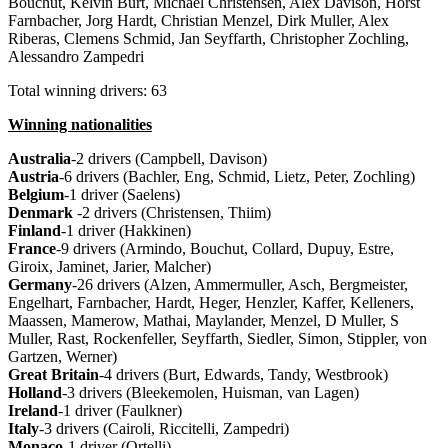
Bouchut, Kelvin Burt, Michael Christensen, Alex Davison, Horst
Farnbacher, Jorg Hardt, Christian Menzel, Dirk Muller, Alex
Riberas, Clemens Schmid, Jan Seyffarth, Christopher Zochling,
Alessandro Zampedri
Total winning drivers: 63
Winning nationalities
Australia
-2 drivers (Campbell, Davison)
Austria
-6 drivers (Bachler, Eng, Schmid, Lietz, Peter, Zochling)
Belgium
-1 driver (Saelens)
Denmark
-2 drivers (Christensen, Thiim)
Finland
-1 driver (Hakkinen)
France
-9 drivers (Armindo, Bouchut, Collard, Dupuy, Estre,
Giroix, Jaminet, Jarier, Malcher)
Germany
-26 drivers (Alzen, Ammermuller, Asch, Bergmeister,
Engelhart, Farnbacher, Hardt, Heger, Henzler, Kaffer, Kelleners,
Maassen, Mamerow, Mathai, Maylander, Menzel, D Muller, S
Muller, Rast, Rockenfeller, Seyffarth, Siedler, Simon, Stippler, von
Gartzen, Werner)
Great
Britain
-4 drivers (Burt, Edwards, Tandy, Westbrook)
Holland
-3 drivers (Bleekemolen, Huisman, van Lagen)
Ireland
-1 driver (Faulkner)
Italy
-3 drivers (Cairoli, Riccitelli, Zampedri)
Monaco
-1 driver (Ortelli)