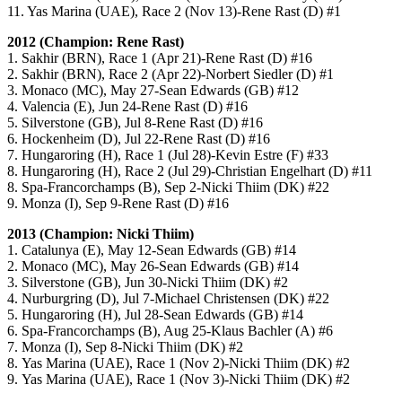
11. Yas Marina (UAE), Race 2 (Nov 13)-Rene Rast (D) #1
2012 (Champion: Rene Rast)
1. Sakhir (BRN), Race 1 (Apr 21)-Rene Rast (D) #16
2. Sakhir (BRN), Race 2 (Apr 22)-Norbert Siedler (D) #1
3. Monaco (MC), May 27-Sean Edwards (GB) #12
4. Valencia (E), Jun 24-Rene Rast (D) #16
5. Silverstone (GB), Jul 8-Rene Rast (D) #16
6. Hockenheim (D), Jul 22-Rene Rast (D) #16
7. Hungaroring (H), Race 1 (Jul 28)-Kevin Estre (F) #33
8. Hungaroring (H), Race 2 (Jul 29)-Christian Engelhart (D) #11
8. Spa-Francorchamps (B), Sep 2-Nicki Thiim (DK) #22
9. Monza (I), Sep 9-Rene Rast (D) #16
2013 (Champion: Nicki Thiim)
1. Catalunya (E), May 12-Sean Edwards (GB) #14
2. Monaco (MC), May 26-Sean Edwards (GB) #14
3. Silverstone (GB), Jun 30-Nicki Thiim (DK) #2
4. Nurburgring (D), Jul 7-Michael Christensen (DK) #22
5. Hungaroring (H), Jul 28-Sean Edwards (GB) #14
6. Spa-Francorchamps (B), Aug 25-Klaus Bachler (A) #6
7. Monza (I), Sep 8-Nicki Thiim (DK) #2
8. Yas Marina (UAE), Race 1 (Nov 2)-Nicki Thiim (DK) #2
9. Yas Marina (UAE), Race 1 (Nov 3)-Nicki Thiim (DK) #2