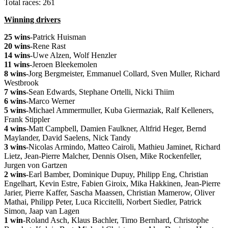
Total races: 261
Winning drivers
25 wins
-Patrick Huisman
20 wins
-Rene Rast
14 wins
-Uwe Alzen, Wolf Henzler
11 wins
-Jeroen Bleekemolen
8 wins
-Jorg Bergmeister, Emmanuel Collard, Sven Muller, Richard
Westbrook
7 wins
-Sean Edwards, Stephane Ortelli, Nicki Thiim
6 wins
-Marco Werner
5 wins
-Michael Ammermuller, Kuba Giermaziak, Ralf Kelleners,
Frank Stippler
4 wins
-Matt Campbell, Damien Faulkner, Altfrid Heger, Bernd
Maylander, David Saelens, Nick Tandy
3 wins
-Nicolas Armindo, Matteo Cairoli, Mathieu Jaminet, Richard
Lietz, Jean-Pierre Malcher, Dennis Olsen, Mike Rockenfeller,
Jurgen von Gartzen
2 wins
-Earl Bamber, Dominique Dupuy, Philipp Eng, Christian
Engelhart, Kevin Estre, Fabien Giroix, Mika Hakkinen, Jean-Pierre
Jarier, Pierre Kaffer, Sascha Maassen, Christian Mamerow, Oliver
Mathai, Philipp Peter, Luca Riccitelli, Norbert Siedler, Patrick
Simon, Jaap van Lagen
1 win
-Roland Asch, Klaus Bachler, Timo Bernhard, Christophe