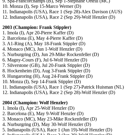
9. Spa-Francorchamps (B), Sep 1-Stephane Ortelli (MC)
10. Monza (I), Sep 15-Marco Werner (D)
11. Indianapolis (USA), Race 1 (Sep 28)-Alex Davison (AUS)
12. Indianapolis (USA), Race 2 (Sep 29)-Wolf Henzler (D)
2003 (Champion: Frank Stippler)
1. Imola (I), Apr 20-Pierre Kaffer (D)
2. Barcelona (E), May 4-Pierre Kaffer (D)
3. A1-Ring (A), May 18-Frank Stippler (D)
4. Monaco (MC), Jun 1-Wolf Henzler (D)
5. Nurburgring (D), Jun 29-Mike Rockenfeller (D)
6. Magny-Cours (F), Jul 6-Wolf Henzler (D)
7. Silverstone (GB), Jul 20-Frank Stippler (D)
8. Hockenheim (D), Aug 3-Frank Stippler (D)
9. Hungaroring (H), Aug 24-Frank Stippler (D)
10. Monza (I), Sep 14-Frank Stippler (D)
11. Indianapolis (USA), Race 1 (Sep 27)-Patrick Huisman (NL)
12. Indianapolis (USA), Race 2 (Sep 28)-Wolf Henzler (D)
2004 (Champion: Wolf Henzler)
1. Imola (I), Apr 25-Wolf Henzler (D)
2. Barcelona (E), May 9-Wolf Henzler (D)
3. Monaco (MC), May 23-Mike Rockenfeller (D)
4. Nurburgring (D), May 30-Wolf Henzler (D)
5. Indianapolis (USA), Race 1 (Jun 19)-Wolf Henzler (D)