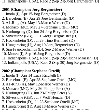
11. Indianapolis (USA), Race 2 (Sep 24)-Jorg Bergmeister (D)
2001 (Champion: Jorg Bergmeister)
1. Imola (I), Apr 15-Jorg Bergmeister (D)
2. Barcelona (E), Apr 29-Jorg Bergmeister (D)
3. A1-Ring (A), May 13-Marco Werner (D)
4. Monaco (MC), May 27-Stephane Ortelli (MC)
5. Nurburgring (D), Jun 24-Jorg Bergmeister (D)
6. Silverstone (GB), Jul 15-Jorg Bergmeister (D)
7. Hockenheim (D), Jul 29-Timo Bernhard (D)
8. Hungaroring (H), Aug 19-Jorg Bergmeister (D)
9. Spa-Francorchamps (B), Sep 2-Marco Werner (D)
10. Monza (I), Sep 16-Jorg Bergmeister (D)
11. Indianapolis (USA), Race 1 (Sep 29)-Sascha Maassen (D)
12. Indianapolis (USA), Race 2 (Sep 30)-Jorg Bergmeister (D)
2002 (Champion: Stephane Ortelli)
1. Imola (I), Apr 14-Luca Riccitelli (I)
2. Barcelona (E), Apr 28-Stephane Ortelli (MC)
3. A1-Ring (A), May 12-Marco Werner (D)
4. Monaco (MC), May 26-Philipp Peter (A)
5. Nurburgring (D), Jun 23-Philipp Peter (A)
6. Silverstone (GB), Jul 7-Wolf Henzler (D)
7. Hockenheim (D), Jul 28-Stephane Ortelli (MC)
8. Hungaroring (H), Aug 18-Marco Werner (D)