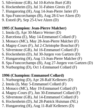
5. Silverstone (GB), Jul 10-Kelvin Burt (GB)
6. Hockenheim (D), Jul 31-Fabien Giroix (F)
7. Hungaroring (H), Aug 14-Jean-Pierre Jarier (F)
8. Spa-Francorchamps (B), Aug 28-Uwe Alzen (D)
9. Estoril (P), Sep 25-Uwe Alzen (D)
1995 (Champion: Jean-Pierre Malcher)
1. Imola (I), Apr 30-Marco Werner (D)
2. Barcelona (E), May 14-Emmanuel Collard (F)
3. Monaco (MC), May 28-Jean-Pierre Malcher (F)
4. Magny-Cours (F), Jul 2-Christophe Bouchut (F)
5. Silverstone (GB), Jul 16-Emmanuel Collard (F)
6. Hockenheim (D), Jul 30-Jurgen von Gartzen (D)
7. Hungaroring (H), Aug 13-Jean-Pierre Malcher (F)
8. Spa-Francorchamps (B), Aug 27-Jurgen von Gartzen (D)
9. Nurburgring (D), Oct 1-Emmanuel Collard (F)
1996 (Champion: Emmanuel Collard)
1. Nurburgring (D), Apr 28-Ralf Kelleners (D)
2. Imola (I), May 5-Emmanuel Collard (F)
3. Monaco (MC), May 19-Emmanuel Collard (F)
4. Magny-Cours (F), Jun 30-Emmanuel Collard (F)
5. Silverstone (GB), Jul 14-Emmanuel Collard (F)
6. Hockenheim (D), Jul 28-Patrick Huisman (NL)
7. Hungaroring (H), Aug 11-Ralf Kelleners (D)