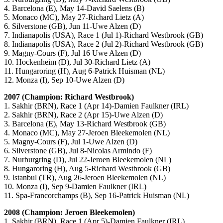
4. Barcelona (E), May 14-David Saelens (B)
5. Monaco (MC), May 27-Richard Lietz (A)
6. Silverstone (GB), Jun 11-Uwe Alzen (D)
7. Indianapolis (USA), Race 1 (Jul 1)-Richard Westbrook (GB)
8. Indianapolis (USA), Race 2 (Jul 2)-Richard Westbrook (GB)
9. Magny-Cours (F), Jul 16 Uwe Alzen (D)
10. Hockenheim (D), Jul 30-Richard Lietz (A)
11. Hungaroring (H), Aug 6-Patrick Huisman (NL)
12. Monza (I), Sep 10-Uwe Alzen (D)
2007 (Champion: Richard Westbrook)
1. Sakhir (BRN), Race 1 (Apr 14)-Damien Faulkner (IRL)
2. Sakhir (BRN), Race 2 (Apr 15)-Uwe Alzen (D)
3. Barcelona (E), May 13-Richard Westbrook (GB)
4. Monaco (MC), May 27-Jeroen Bleekemolen (NL)
5. Magny-Cours (F), Jul 1-Uwe Alzen (D)
6. Silverstone (GB), Jul 8-Nicolas Armindo (F)
7. Nurburgring (D), Jul 22-Jeroen Bleekemolen (NL)
8. Hungaroring (H), Aug 5-Richard Westbrook (GB)
9. Istanbul (TR), Aug 26-Jeroen Bleekemolen (NL)
10. Monza (I), Sep 9-Damien Faulkner (IRL)
11. Spa-Francorchamps (B), Sep 16-Patrick Huisman (NL)
2008 (Champion: Jeroen Bleekemolen)
1. Sakhir (BRN), Race 1 (Apr 5)-Damien Faulkner (IRL)