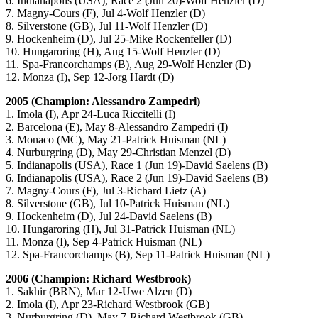
6. Indianapolis (USA), Race 2 (Jun 20)-Wolf Henzler (D)
7. Magny-Cours (F), Jul 4-Wolf Henzler (D)
8. Silverstone (GB), Jul 11-Wolf Henzler (D)
9. Hockenheim (D), Jul 25-Mike Rockenfeller (D)
10. Hungaroring (H), Aug 15-Wolf Henzler (D)
11. Spa-Francorchamps (B), Aug 29-Wolf Henzler (D)
12. Monza (I), Sep 12-Jorg Hardt (D)
2005 (Champion: Alessandro Zampedri)
1. Imola (I), Apr 24-Luca Riccitelli (I)
2. Barcelona (E), May 8-Alessandro Zampedri (I)
3. Monaco (MC), May 21-Patrick Huisman (NL)
4. Nurburgring (D), May 29-Christian Menzel (D)
5. Indianapolis (USA), Race 1 (Jun 19)-David Saelens (B)
6. Indianapolis (USA), Race 2 (Jun 19)-David Saelens (B)
7. Magny-Cours (F), Jul 3-Richard Lietz (A)
8. Silverstone (GB), Jul 10-Patrick Huisman (NL)
9. Hockenheim (D), Jul 24-David Saelens (B)
10. Hungaroring (H), Jul 31-Patrick Huisman (NL)
11. Monza (I), Sep 4-Patrick Huisman (NL)
12. Spa-Francorchamps (B), Sep 11-Patrick Huisman (NL)
2006 (Champion: Richard Westbrook)
1. Sakhir (BRN), Mar 12-Uwe Alzen (D)
2. Imola (I), Apr 23-Richard Westbrook (GB)
3. Nurburgring (D), May 7-Richard Westbrook (GB)