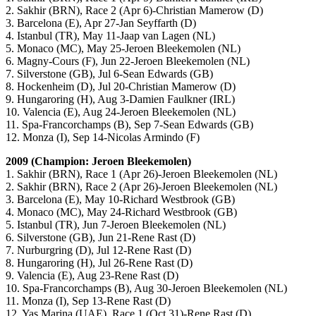
2. Sakhir (BRN), Race 2 (Apr 6)-Christian Mamerow (D)
3. Barcelona (E), Apr 27-Jan Seyffarth (D)
4. Istanbul (TR), May 11-Jaap van Lagen (NL)
5. Monaco (MC), May 25-Jeroen Bleekemolen (NL)
6. Magny-Cours (F), Jun 22-Jeroen Bleekemolen (NL)
7. Silverstone (GB), Jul 6-Sean Edwards (GB)
8. Hockenheim (D), Jul 20-Christian Mamerow (D)
9. Hungaroring (H), Aug 3-Damien Faulkner (IRL)
10. Valencia (E), Aug 24-Jeroen Bleekemolen (NL)
11. Spa-Francorchamps (B), Sep 7-Sean Edwards (GB)
12. Monza (I), Sep 14-Nicolas Armindo (F)
2009 (Champion: Jeroen Bleekemolen)
1. Sakhir (BRN), Race 1 (Apr 26)-Jeroen Bleekemolen (NL)
2. Sakhir (BRN), Race 2 (Apr 26)-Jeroen Bleekemolen (NL)
3. Barcelona (E), May 10-Richard Westbrook (GB)
4. Monaco (MC), May 24-Richard Westbrook (GB)
5. Istanbul (TR), Jun 7-Jeroen Bleekemolen (NL)
6. Silverstone (GB), Jun 21-Rene Rast (D)
7. Nurburgring (D), Jul 12-Rene Rast (D)
8. Hungaroring (H), Jul 26-Rene Rast (D)
9. Valencia (E), Aug 23-Rene Rast (D)
10. Spa-Francorchamps (B), Aug 30-Jeroen Bleekemolen (NL)
11. Monza (I), Sep 13-Rene Rast (D)
12. Yas Marina (UAE), Race 1 (Oct 31)-Rene Rast (D)