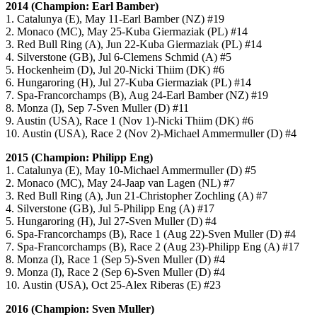
2014 (Champion: Earl Bamber)
1. Catalunya (E), May 11-Earl Bamber (NZ) #19
2. Monaco (MC), May 25-Kuba Giermaziak (PL) #14
3. Red Bull Ring (A), Jun 22-Kuba Giermaziak (PL) #14
4. Silverstone (GB), Jul 6-Clemens Schmid (A) #5
5. Hockenheim (D), Jul 20-Nicki Thiim (DK) #6
6. Hungaroring (H), Jul 27-Kuba Giermaziak (PL) #14
7. Spa-Francorchamps (B), Aug 24-Earl Bamber (NZ) #19
8. Monza (I), Sep 7-Sven Muller (D) #11
9. Austin (USA), Race 1 (Nov 1)-Nicki Thiim (DK) #6
10. Austin (USA), Race 2 (Nov 2)-Michael Ammermuller (D) #4
2015 (Champion: Philipp Eng)
1. Catalunya (E), May 10-Michael Ammermuller (D) #5
2. Monaco (MC), May 24-Jaap van Lagen (NL) #7
3. Red Bull Ring (A), Jun 21-Christopher Zochling (A) #7
4. Silverstone (GB), Jul 5-Philipp Eng (A) #17
5. Hungaroring (H), Jul 27-Sven Muller (D) #4
6. Spa-Francorchamps (B), Race 1 (Aug 22)-Sven Muller (D) #4
7. Spa-Francorchamps (B), Race 2 (Aug 23)-Philipp Eng (A) #17
8. Monza (I), Race 1 (Sep 5)-Sven Muller (D) #4
9. Monza (I), Race 2 (Sep 6)-Sven Muller (D) #4
10. Austin (USA), Oct 25-Alex Riberas (E) #23
2016 (Champion: Sven Muller)