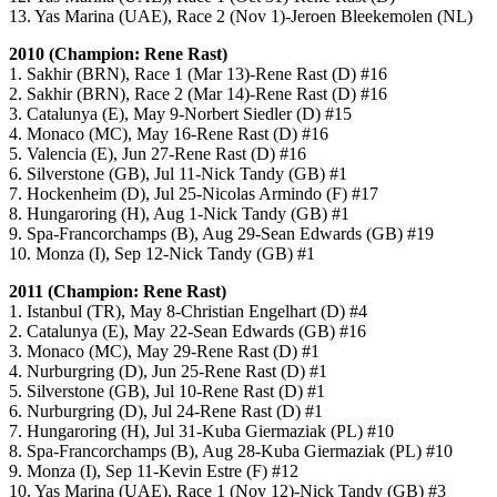
13. Yas Marina (UAE), Race 2 (Nov 1)-Jeroen Bleekemolen (NL)
2010 (Champion: Rene Rast)
1. Sakhir (BRN), Race 1 (Mar 13)-Rene Rast (D) #16
2. Sakhir (BRN), Race 2 (Mar 14)-Rene Rast (D) #16
3. Catalunya (E), May 9-Norbert Siedler (D) #15
4. Monaco (MC), May 16-Rene Rast (D) #16
5. Valencia (E), Jun 27-Rene Rast (D) #16
6. Silverstone (GB), Jul 11-Nick Tandy (GB) #1
7. Hockenheim (D), Jul 25-Nicolas Armindo (F) #17
8. Hungaroring (H), Aug 1-Nick Tandy (GB) #1
9. Spa-Francorchamps (B), Aug 29-Sean Edwards (GB) #19
10. Monza (I), Sep 12-Nick Tandy (GB) #1
2011 (Champion: Rene Rast)
1. Istanbul (TR), May 8-Christian Engelhart (D) #4
2. Catalunya (E), May 22-Sean Edwards (GB) #16
3. Monaco (MC), May 29-Rene Rast (D) #1
4. Nurburgring (D), Jun 25-Rene Rast (D) #1
5. Silverstone (GB), Jul 10-Rene Rast (D) #1
6. Nurburgring (D), Jul 24-Rene Rast (D) #1
7. Hungaroring (H), Jul 31-Kuba Giermaziak (PL) #10
8. Spa-Francorchamps (B), Aug 28-Kuba Giermaziak (PL) #10
9. Monza (I), Sep 11-Kevin Estre (F) #12
10. Yas Marina (UAE), Race 1 (Nov 12)-Nick Tandy (GB) #3